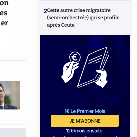
ron
2
Cette autre crise migratoire
ues
(semi-orchestrée) qui se profile
ier
après Ceuta
1€ Le Premier Mois
JE M'ABONNE
12€/mois ensuite.