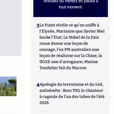
Annulez ou mettez en pause à
tout moment.
3
Le Point révèle ce qu'on sniffe à
l'Elysée, Marianne que Xavier Niel
hacke l'Etat; Le Nobel de la Paix
russe donne une leçon de
courage, l'ex PM australien une
leçon de réalisme sur la Chine, la
DGSE une d'arrogance; Marine
Tondelier fait du Macron
4
Apologie du terrorisme et du viol,
antisémite : Boro 700, le chanteur
à cagoule de l’un des tubes de l’été
2026