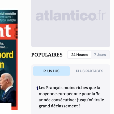
POPULAIRES
24 Heures
7 Jours
PLUS LUS
PLUS PARTAGES
1
Les Français moins riches que la
moyenne européenne pour la 3e
année consécutive : jusqu'où ira le
grand déclassement ?