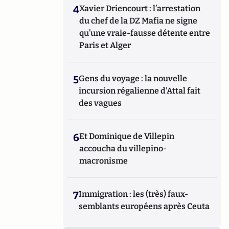
4
Xavier Driencourt : l’arrestation
du chef de la DZ Mafia ne signe
qu’une vraie-fausse détente entre
Paris et Alger
5
Gens du voyage : la nouvelle
incursion régalienne d'Attal fait
des vagues
6
Et Dominique de Villepin
accoucha du villepino-
macronisme
7
Immigration : les (très) faux-
semblants européens après Ceuta