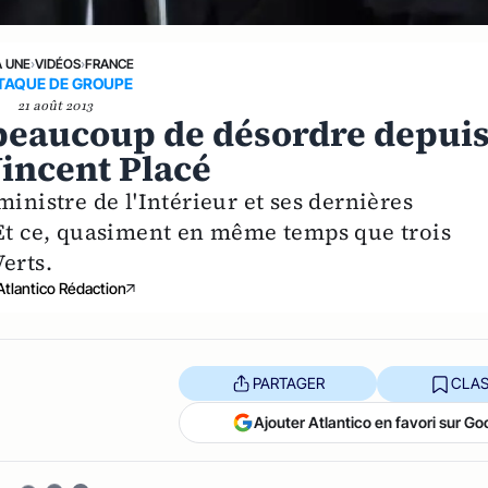
A UNE
›
VIDÉOS
›
FRANCE
TAQUE DE GROUPE
21 août 2013
s beaucoup de désordre depui
Vincent Placé
inistre de l'Intérieur et ses dernières
 Et ce, quasiment en même temps que trois
erts.
Atlantico Rédaction
PARTAGER
CLAS
Ajouter Atlantico en favori sur Go