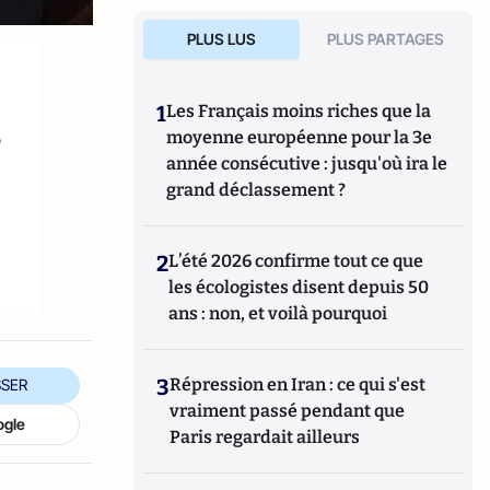
PLUS LUS
PLUS PARTAGES
1
Les Français moins riches que la
s
moyenne européenne pour la 3e
année consécutive : jusqu'où ira le
grand déclassement ?
2
L’été 2026 confirme tout ce que
les écologistes disent depuis 50
ans : non, et voilà pourquoi
3
Répression en Iran : ce qui s'est
SER
vraiment passé pendant que
ogle
Paris regardait ailleurs