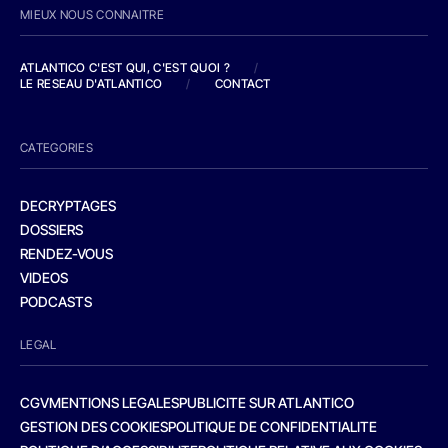
MIEUX NOUS CONNAITRE
ATLANTICO C'EST QUI, C'EST QUOI ?
/
LE RESEAU D'ATLANTICO
/
CONTACT
CATEGORIES
DECRYPTAGES
DOSSIERS
RENDEZ-VOUS
VIDEOS
PODCASTS
LEGAL
CGV
MENTIONS LEGALES
PUBLICITE SUR ATLANTICO
GESTION DES COOKIES
POLITIQUE DE CONFIDENTIALITE