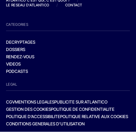
ATLANTICO C'EST QUI, C'EST QUOI ?
/
LE RESEAU D'ATLANTICO
/
CONTACT
CATEGORIES
DECRYPTAGES
DOSSIERS
RENDEZ-VOUS
VIDEOS
PODCASTS
LEGAL
CGV
MENTIONS LEGALES
PUBLICITE SUR ATLANTICO
GESTION DES COOKIES
POLITIQUE DE CONFIDENTIALITE
POLITIQUE D’ACCESSIBILITE
POLITIQUE RELATIVE AUX COOKIES
CONDITIONS GENERALES D’UTILISATION