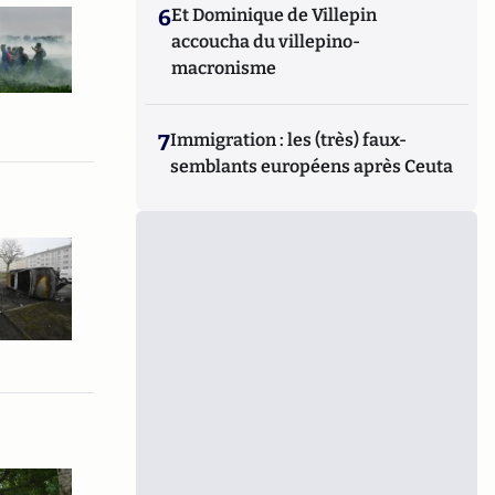
6
Et Dominique de Villepin
accoucha du villepino-
macronisme
7
Immigration : les (très) faux-
semblants européens après Ceuta