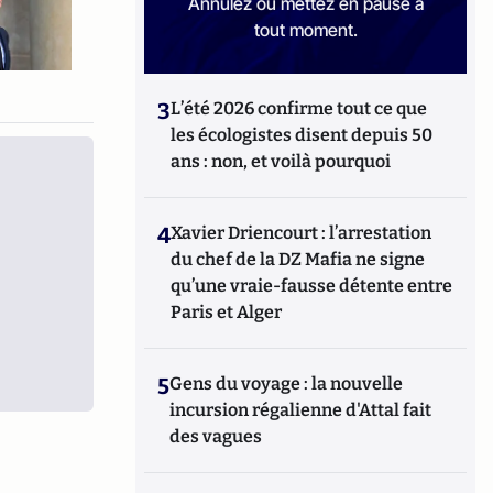
Annulez ou mettez en pause à
tout moment.
3
L’été 2026 confirme tout ce que
les écologistes disent depuis 50
ans : non, et voilà pourquoi
4
Xavier Driencourt : l’arrestation
du chef de la DZ Mafia ne signe
qu’une vraie-fausse détente entre
Paris et Alger
5
Gens du voyage : la nouvelle
incursion régalienne d'Attal fait
des vagues