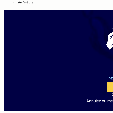
1 min de lecture
1€
1
Annulez ou me