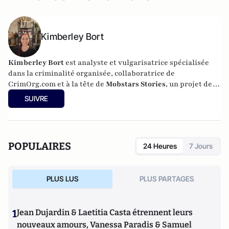
Kimberley Bort
Kimberley Bort
est analyste et vulgarisatrice spécialisée
dans la criminalité organisée, collaboratrice de
CrimOrg.com et à la tête de
Mobstars Stories
, un projet de
contenus sur les réseaux sociaux qui explore les
SUIVRE
dynamiques du crime organisé et ses représentations.
POPULAIRES
24 Heures
7 Jours
PLUS LUS
PLUS PARTAGES
1
Jean Dujardin & Laetitia Casta étrennent leurs
nouveaux amours, Vanessa Paradis & Samuel