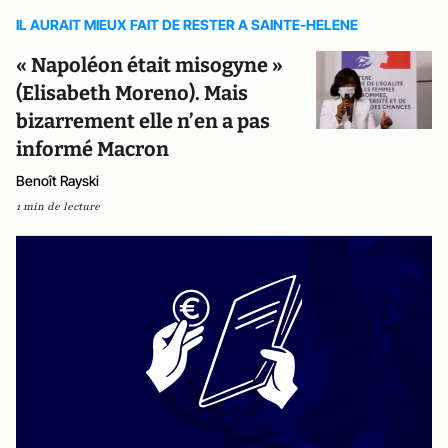
IL AURAIT MIEUX FAIT DE RESTER A SAINTE-HELENE
« Napoléon était misogyne »
(Elisabeth Moreno). Mais
bizarrement elle n’en a pas
informé Macron
Benoît Rayski
1 min de lecture