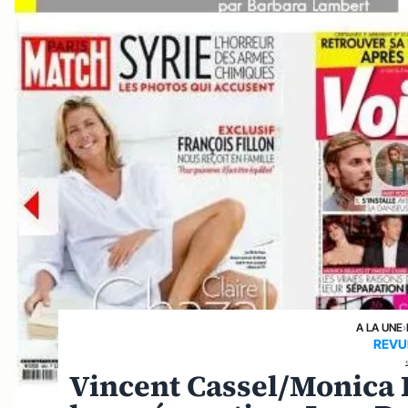
A LA UNE
›
REVU
Vincent Cassel/Monica Be