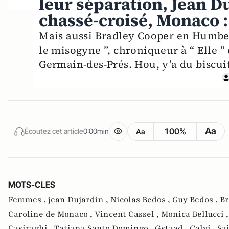
leur séparation, Jean D
chassé-croisé, Monaco :
Mais aussi Bradley Cooper en Humber
le misogyne ”, chroniqueur à “ Elle ” 
Germain-des-Prés. Hou, y’a du biscuit
Aa
100%
Écoutez cet article
0:00min
Aa
MOTS-CLES
Femmes ,
jean Dujardin ,
Nicolas Bedos ,
Guy Bedos ,
Br
Caroline de Monaco ,
Vincent Cassel ,
Monica Bellucci 
Casiraghi ,
Tatiana Santo Domingo ,
Gstaad ,
Calvi ,
Sa