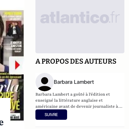
A PROPOS DES AUTEURS
Barbara Lambert
Barbara Lambert a goûté à l'édition et
enseigné la littérature anglaise et
américaine avant de devenir journaliste à
"Livres Hebdo". Elle est aujourd'hui
SUIVRE
responsable des rubriques société/idées
e
d'Atlantico.fr.