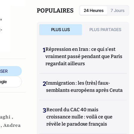
POPULAIRES
24 Heures
7 Jours
“
-
PLUS LUS
PLUS PARTAGES
1
Répression en Iran : ce qui s'est
vraiment passé pendant que Paris
regardait ailleurs
SER
ogle
2
Immigration : les (très) faux-
semblants européens après Ceuta
3
Record du CAC 40 mais
aghi ,
croissance nulle : voilà ce que
révèle le paradoxe français
 ,
Andrea