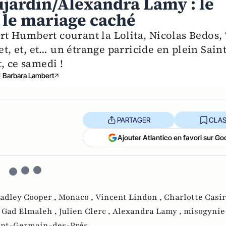
ujardin/Alexandra Lamy : le
 le mariage caché
t Humbert courant la Lolita, Nicolas Bedos, 
et, et, et… un étrange parricide en plein Saint
, ce samedi !
Barbara Lambert
PARTAGER
CLAS
Ajouter Atlantico en favori sur Go
adley Cooper ,
Monaco ,
Vincent Lindon ,
Charlotte Casir
,
Gad Elmaleh ,
Julien Clerc ,
Alexandra Lamy ,
misogynie
int-Germain-des-Prés