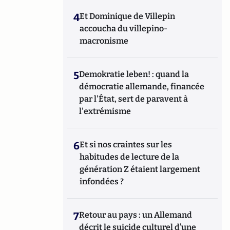
4
Et Dominique de Villepin
accoucha du villepino-
macronisme
5
Demokratie leben! : quand la
démocratie allemande, financée
par l'État, sert de paravent à
l'extrémisme
6
Et si nos craintes sur les
habitudes de lecture de la
génération Z étaient largement
infondées ?
7
Retour au pays : un Allemand
décrit le suicide culturel d’une