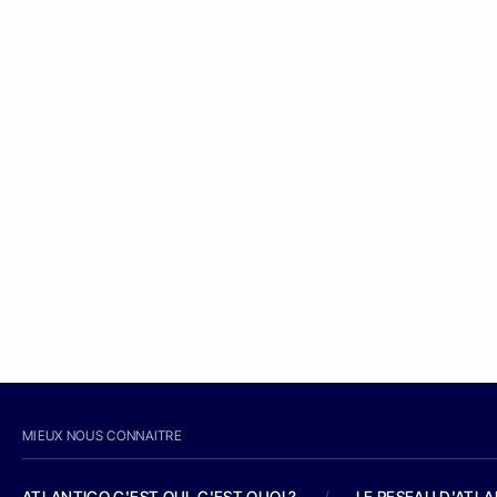
MIEUX NOUS CONNAITRE
ATLANTICO C'EST QUI, C'EST QUOI ?
/
LE RESEAU D'ATL