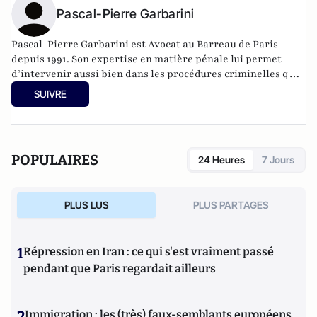
Pascal-Pierre Garbarini
Pascal-Pierre Garbarini est Avocat au Barreau de Paris
depuis 1991. Son expertise en matière pénale lui permet
d’intervenir aussi bien dans les procédures criminelles qui
seront renvoyées devant la Cour d’assises ou la Cour
SUIVRE
criminelle que dans les procédures délictuelles dont sont
saisis les pôles spécialisés de Magistrats, le Parquet
national financier ou les juridictions interrégionales
spécialisées contre la criminalité et la délinquance
POPULAIRES
24 Heures
7 Jours
organisée. Il accompagne ainsi dans sa défense le dirigeant
d’entreprise, le cadre ainsi que la personne morale
suspectés d’avoir commis des délits financiers.
PLUS LUS
PLUS PARTAGES
1
Répression en Iran : ce qui s'est vraiment passé
pendant que Paris regardait ailleurs
2
Immigration : les (très) faux-semblants européens