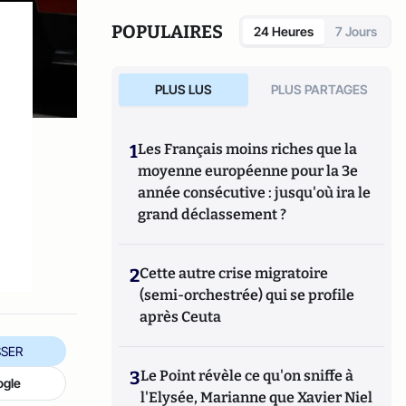
"Planète mafia" à La Manufacture de Livre /
"La Peau de l'Ours" (avec Sylvain Auffret, sur
POPULAIRES
24 Heures
7 Jours
le trafic d'animaux, aux Editions du Nouveau
Monde)
PLUS LUS
PLUS PARTAGES
1
Les Français moins riches que la
é
moyenne européenne pour la 3e
année consécutive : jusqu'où ira le
grand déclassement ?
2
Cette autre crise migratoire
(semi-orchestrée) qui se profile
après Ceuta
SER
3
Le Point révèle ce qu'on sniffe à
ogle
l'Elysée, Marianne que Xavier Niel