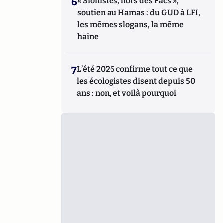
6
« Sionistes, hors des Facs »,
soutien au Hamas : du GUD à LFI,
les mêmes slogans, la même
haine
7
L’été 2026 confirme tout ce que
les écologistes disent depuis 50
ans : non, et voilà pourquoi