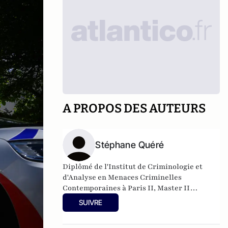
A PROPOS DES AUTEURS
Stéphane Quéré
Diplômé de l'Institut de Criminologie et
d'Analyse en Menaces Criminelles
Contemporaines à Paris II, Master II
"Sécurité Intérieure" - Université de Nice.
SUIVRE
Animateur du site spécialisé
crimorg.com
.
Derniers livres parus : "La 'Ndrangheta" et