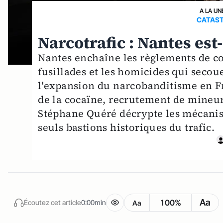
A LA UN
CATAST
Narcotrafic : Nantes est
Nantes enchaîne les règlements de com
fusillades et les homicides qui secouen
l'expansion du narcobanditisme en F
de la cocaïne, recrutement de mineurs
Stéphane Quéré décrypte les mécanism
seuls bastions historiques du trafic.
Aa
100%
Écoutez cet article
0:00min
Aa