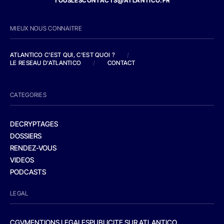
TOUSLESCONTACTS@ATLANTICO.FR
MIEUX NOUS CONNAITRE
ATLANTICO C'EST QUI, C'EST QUOI ?
/
LE RESEAU D'ATLANTICO
/
CONTACT
CATEGORIES
DECRYPTAGES
DOSSIERS
RENDEZ-VOUS
VIDEOS
PODCASTS
LEGAL
CGV
MENTIONS LEGALES
PUBLICITE SUR ATLANTICO