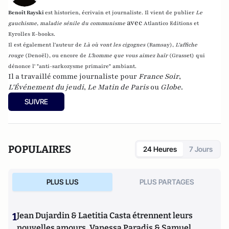
Benoît Rayski
est historien, écrivain et journaliste. Il vient de publier
Le
avec
gauchisme, maladie sénile du communisme
Atlantico Editions et
Eyrolles E-books.
Il est également l'auteur de
Là où vont les cigognes
(Ramsay),
L'affiche
rouge
(Denoël), ou encore de
L'homme que vous aimez haïr
(Grasset)
qui
dénonce l' "anti-sarkozysme primaire" ambiant.
Il a travaillé comme journaliste pour
France Soir
,
L'Événement du jeudi
,
Le Matin de Paris
ou
Globe
.
SUIVRE
POPULAIRES
24 Heures
7 Jours
PLUS LUS
PLUS PARTAGES
1
Jean Dujardin & Laetitia Casta étrennent leurs
nouvelles amours, Vanessa Paradis & Samuel