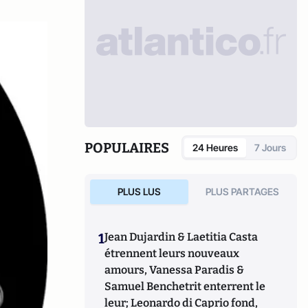
POPULAIRES
24 Heures
7 Jours
PLUS LUS
PLUS PARTAGES
1
Jean Dujardin & Laetitia Casta
étrennent leurs nouveaux
amours, Vanessa Paradis &
Samuel Benchetrit enterrent le
leur; Leonardo di Caprio fond,