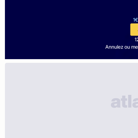
1€
1
Annulez ou me