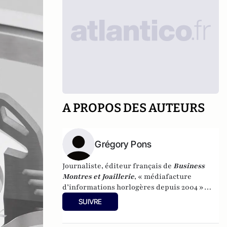
A PROPOS DES AUTEURS
Grégory Pons
Journaliste, éditeur français de
Business
Montres et Joaillerie
, « médiafacture
d’informations horlogères depuis 2004 »
(site d’informations basé à Genève : 0 %
SUIVRE
publicité-100 % liberté), spécialiste du
marketing horloger et de l’analyse des