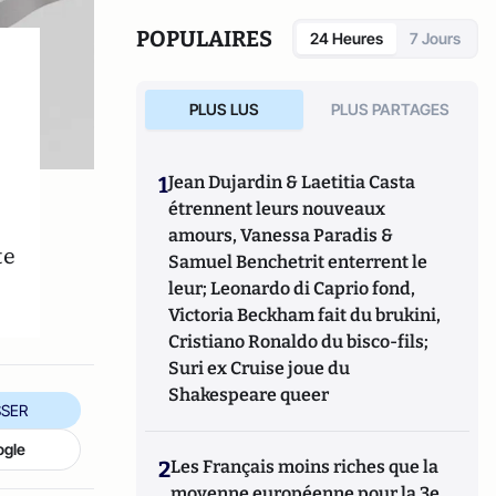
marchés de la montre.
POPULAIRES
24 Heures
7 Jours
PLUS LUS
PLUS PARTAGES
1
Jean Dujardin & Laetitia Casta
étrennent leurs nouveaux
amours, Vanessa Paradis &
te
Samuel Benchetrit enterrent le
leur; Leonardo di Caprio fond,
Victoria Beckham fait du brukini,
Cristiano Ronaldo du bisco-fils;
Suri ex Cruise joue du
Shakespeare queer
SER
ogle
2
Les Français moins riches que la
moyenne européenne pour la 3e