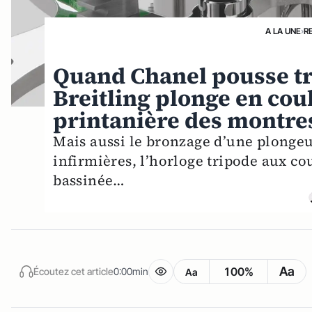
A LA UNE
›
R
Quand Chanel pousse tr
Breitling plonge en coule
printanière des montre
Mais aussi le bronzage d’une plonge
infirmières, l’horloge tripode aux co
bassinée…
Aa
100%
Écoutez cet article
0:00min
Aa