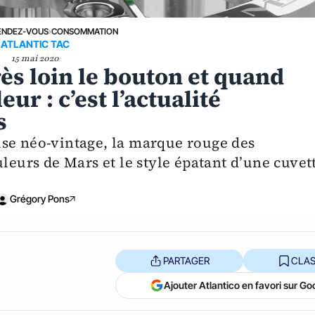
ENDEZ-VOUS
›
CONSOMMATION
ATLANTIC TAC
15 mai 2020
ès loin le bouton et quand
ur : c’est l’actualité
s
use néo-vintage, la marque rouge des
uleurs de Mars et le style épatant d’une cuvet
Grégory Pons
PARTAGER
CLAS
Ajouter Atlantico en favori sur Go