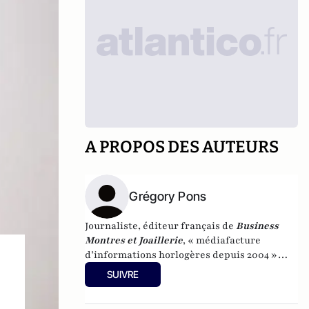
A PROPOS DES AUTEURS
Grégory Pons
Journaliste, éditeur français de
Business
Montres et Joaillerie
, « médiafacture
d’informations horlogères depuis 2004 »
(site d’informations basé à Genève : 0 %
SUIVRE
publicité-100 % liberté), spécialiste du
marketing horloger et de l’analyse des