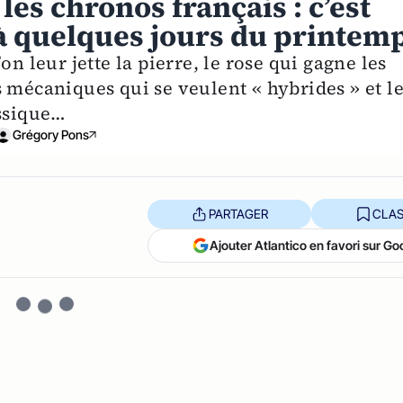
es chronos français : c’est
 à quelques jours du printem
on leur jette la pierre, le rose qui gagne les
 mécaniques qui se veulent « hybrides » et l
assique…
Grégory Pons
PARTAGER
CLAS
Ajouter Atlantico en favori sur Go