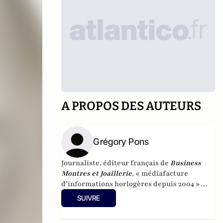
A PROPOS DES AUTEURS
Grégory Pons
Journaliste, éditeur français de
Business
Montres et Joaillerie
, « médiafacture
d’informations horlogères depuis 2004 »
(site d’informations basé à Genève : 0 %
SUIVRE
publicité-100 % liberté), spécialiste du
marketing horloger et de l’analyse des