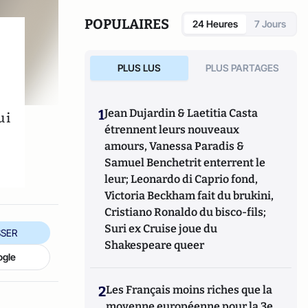
marchés de la montre.
POPULAIRES
24 Heures
7 Jours
PLUS LUS
PLUS PARTAGES
1
Jean Dujardin & Laetitia Casta
ui
étrennent leurs nouveaux
amours, Vanessa Paradis &
Samuel Benchetrit enterrent le
leur; Leonardo di Caprio fond,
Victoria Beckham fait du brukini,
Cristiano Ronaldo du bisco-fils;
Suri ex Cruise joue du
SER
Shakespeare queer
ogle
2
Les Français moins riches que la
moyenne européenne pour la 3e