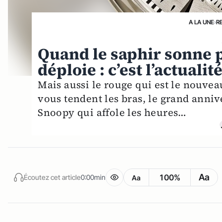
A LA UNE
›
R
Quand le saphir sonne pl
déploie : c’est l’actuali
Mais aussi le rouge qui est le nouvea
vous tendent les bras, le grand annive
Snoopy qui affole les heures…
Aa
100%
Écoutez cet article
0:00min
Aa