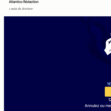
Atlantico Rédaction
1 min de lecture
1€
1
Annulez ou me