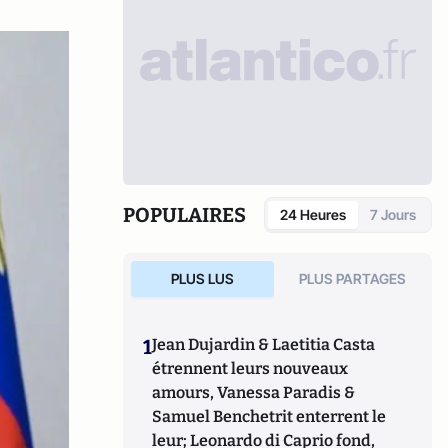
POPULAIRES
24 Heures
7 Jours
PLUS LUS
PLUS PARTAGES
1
Jean Dujardin & Laetitia Casta
étrennent leurs nouveaux
amours, Vanessa Paradis &
Samuel Benchetrit enterrent le
leur; Leonardo di Caprio fond,