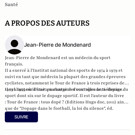
Santé
A PROPOS DES AUTEURS
Jean-Pierre de Mondenard
Jean-Pierre de Mondenard est un médecin du sport
français.
Il a exercé à l'Institut national des sports de 1974 à 1979 et
suivi en tant que médecin la plupart des grandes épreuves
cyclistes, notamment le Tour de France à trois reprises de
1973 à 1975 où il était en charge des contrôles anti-dopage.
Il est l'auteur d'une quarantaine d'ouvrages de médecine du
sport dont six sur le dopage sportif. Il est l'auteur du livre
:
Tour de France : tous dopé ? (Editions Hugo doc, 2011)
ainsi
que de "Dopage dans le football, la loi du silence", éd.
Gawsewitch, 2010,
"33 vainqueurs du Tour de France face au dopage", éd.
SUIVRE
Hugo-Sport, 2011,
"Histoires extraordinaires des géants de la route", éd. Hugo-
Sport, 2012,
"Les Grandes Premières du Tour de France", éd. Hugo-Sport, 2013