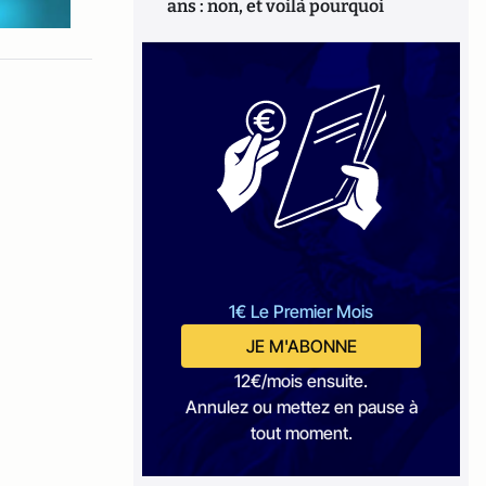
ans : non, et voilà pourquoi
1€ Le Premier Mois
JE M'ABONNE
12€/mois ensuite.
Annulez ou mettez en pause à
tout moment.