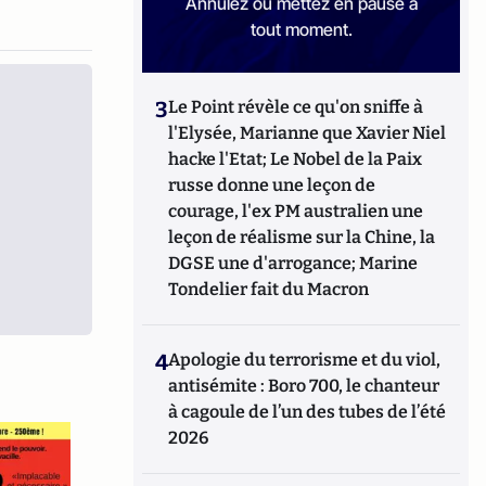
Annulez ou mettez en pause à
tout moment.
3
Le Point révèle ce qu'on sniffe à
l'Elysée, Marianne que Xavier Niel
hacke l'Etat; Le Nobel de la Paix
russe donne une leçon de
courage, l'ex PM australien une
leçon de réalisme sur la Chine, la
DGSE une d'arrogance; Marine
Tondelier fait du Macron
4
Apologie du terrorisme et du viol,
antisémite : Boro 700, le chanteur
à cagoule de l’un des tubes de l’été
2026