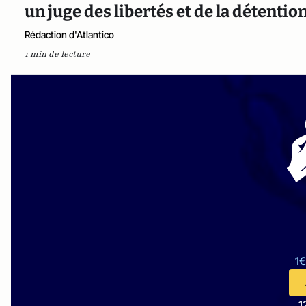
un juge des libertés et de la détentio
Rédaction d'Atlantico
1 min de lecture
1€
1