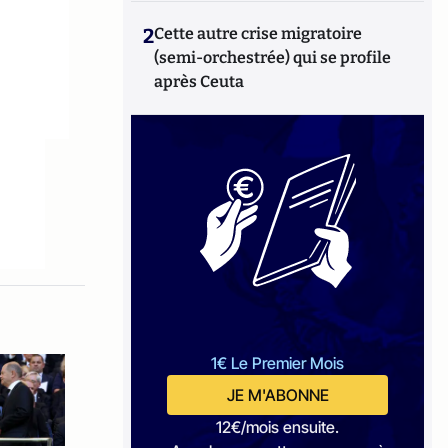
2
Cette autre crise migratoire
(semi-orchestrée) qui se profile
après Ceuta
1€ Le Premier Mois
JE M'ABONNE
12€/mois ensuite.