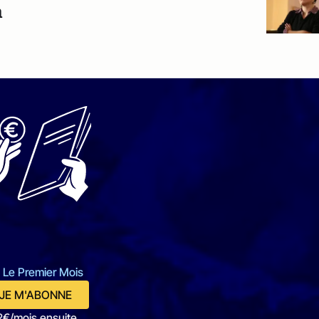
n
 Le Premier Mois
JE M'ABONNE
2€/mois ensuite.