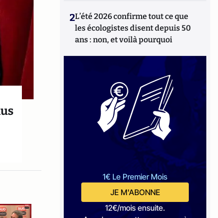
2
L’été 2026 confirme tout ce que
les écologistes disent depuis 50
ans : non, et voilà pourquoi
lus
1€ Le Premier Mois
JE M'ABONNE
12€/mois ensuite.