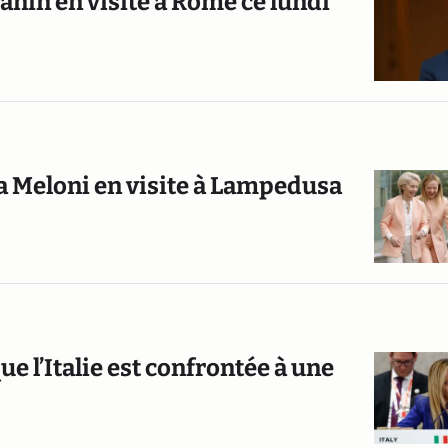
nin en visite à Rome ce lundi
ia Meloni en visite à Lampedusa
 l’Italie est confrontée à une
»