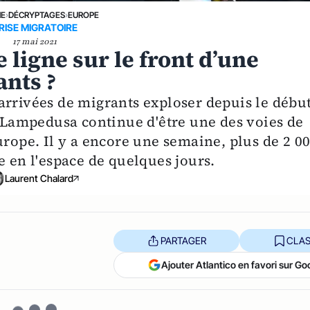
NE
›
DÉCRYPTAGES
›
EUROPE
RISE MIGRATOIRE
17 mai 2021
ligne sur le front d’une
ants ?
arrivées de migrants exploser depuis le débu
e Lampedusa continue d'être une des voies de
urope. Il y a encore une semaine, plus de 2 0
e en l'espace de quelques jours.
Laurent Chalard
PARTAGER
CLAS
Ajouter Atlantico en favori sur Go