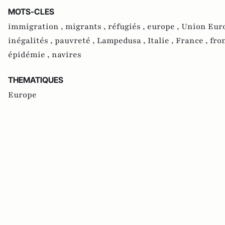
MOTS-CLES
immigration ,
migrants ,
réfugiés ,
europe ,
Union Eur
inégalités ,
pauvreté ,
Lampedusa ,
Italie ,
France ,
fro
épidémie ,
navires
THEMATIQUES
Europe