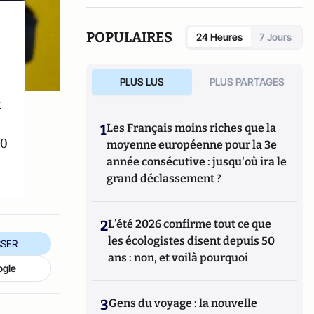
POPULAIRES
24 Heures
7 Jours
PLUS LUS
PLUS PARTAGES
t
1
Les Français moins riches que la
00
moyenne européenne pour la 3e
année consécutive : jusqu'où ira le
grand déclassement ?
2
L’été 2026 confirme tout ce que
les écologistes disent depuis 50
SER
ans : non, et voilà pourquoi
ogle
3
Gens du voyage : la nouvelle