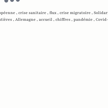
opéenne ,
crise sanitaire ,
flux ,
crise migratoire ,
Solidari
ntières ,
Allemagne ,
accueil ,
chiffres ,
pandémie ,
Covid-