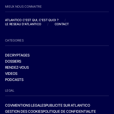
MIEUX NOUS CONNAITRE
ATLANTICO C'EST QUI, C'EST QUOI ?
/
LE RESEAU D'ATLANTICO
/
CONTACT
CATEGORIES
DECRYPTAGES
DOSSIERS
RENDEZ-VOUS
VIDEOS
PODCASTS
LEGAL
CGV
MENTIONS LEGALES
PUBLICITE SUR ATLANTICO
GESTION DES COOKIES
POLITIQUE DE CONFIDENTIALITE