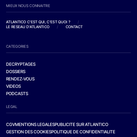
MIEUX NOUS CONNAITRE
ATLANTICO C'EST QUI, C'EST QUOI ?
/
LE RESEAU D'ATLANTICO
/
CONTACT
CATEGORIES
DECRYPTAGES
DOSSIERS
RENDEZ-VOUS
VIDEOS
PODCASTS
LEGAL
CGV
MENTIONS LEGALES
PUBLICITE SUR ATLANTICO
GESTION DES COOKIES
POLITIQUE DE CONFIDENTIALITE