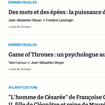
BONNES FEUILLES
Des mots et des épées : la puissanc
Jean-Sébastien Steyer
et
Frédéric Landragin
1 min de lecture
BONNES FEUILLES
Game of Thrones : un psychologue a
Yann Leroux
et
Jean-Sébastien Steyer
1 min de lecture
ATLANTI CULTURE
"L'homme de Césarée" de Françoise 
II, fille de Cléopâtre et reine de Ma