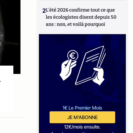
2
L’été 2026 confirme tout ce que
les écologistes disent depuis 50
ans : non, et voilà pourquoi
-
1€ Le Premier Mois
JE M'ABONNE
12€/mois ensuite.