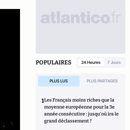
POPULAIRES
24 Heures
7 Jours
PLUS LUS
PLUS PARTAGES
1
Les Français moins riches que la
moyenne européenne pour la 3e
année consécutive : jusqu'où ira le
grand déclassement ?