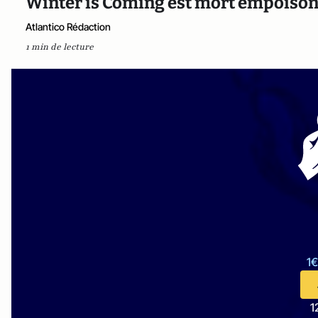
Winter is Coming est mort empoiso
Atlantico Rédaction
1 min de lecture
1€
1