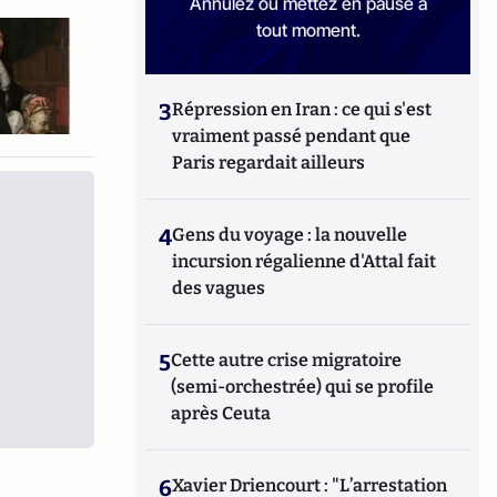
Annulez ou mettez en pause à
tout moment.
3
Répression en Iran : ce qui s'est
vraiment passé pendant que
Paris regardait ailleurs
4
Gens du voyage : la nouvelle
incursion régalienne d'Attal fait
des vagues
5
Cette autre crise migratoire
(semi-orchestrée) qui se profile
après Ceuta
6
Xavier Driencourt : "L’arrestation