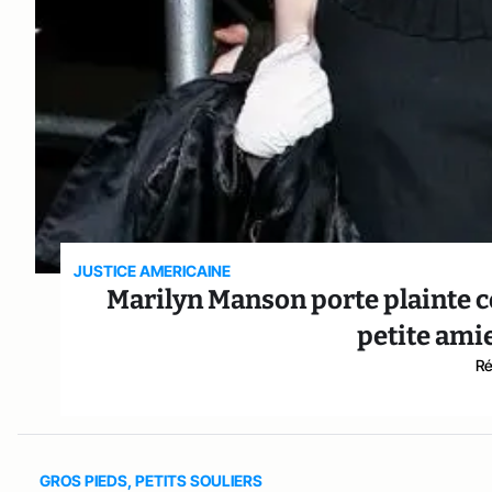
JUSTICE AMERICAINE
Marilyn Manson porte plainte co
petite amie
Ré
GROS PIEDS, PETITS SOULIERS