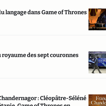
e du langage dans Game of Thrones
u royaume des sept couronnes
Chandernagor : Cléopâtre-Séléné
urétanie. Game of Thrones en