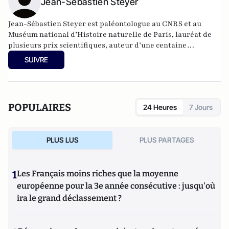
Jean-Sébastien Steyer
Jean-Sébastien Steyer est paléontologue au CNRS et au
Muséum national d’Histoire naturelle de Paris, lauréat de
plusieurs prix scientifiques, auteur d’une centaine
d’articles de recherche et d’une douzaine d’ouvrages
SUIVRE
grand public, le jour. La nuit, « mestre Steyer » de la
Citadelle organise des fouilles sur Essos et Sothoryos à la
recherche de fossiles de dragons.
POPULAIRES
24 Heures
7 Jours
PLUS LUS
PLUS PARTAGES
1
Les Français moins riches que la moyenne
européenne pour la 3e année consécutive : jusqu'où
ira le grand déclassement ?