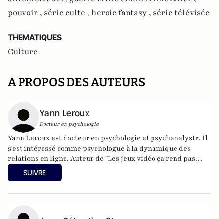
pouvoir ,
série culte ,
heroic fantasy ,
série télévisée
THEMATIQUES
Culture
A PROPOS DES AUTEURS
Yann Leroux
Docteur en psychologie
Yann Leroux est docteur en psychologie et psychanalyste. Il
s'est intéressé comme psychologue à la dynamique des
relations en ligne. Auteur de "Les jeux vidéo ça rend pas
idiot" et "Mon psy sur internet" éditions fyp tient le blog
SUIVRE
psyetgeek
.