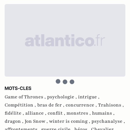
MOTS-CLES
Game of Thrones ,
psychologie ,
intrigue ,
Compétition ,
bras de fer ,
concurrence ,
Trahisons ,
fidélite ,
alliance ,
conflit ,
monstres ,
humains ,
dragon ,
Jon Snow ,
winter is coming ,
psychanalyse ,
affrontements ,
guerre civile ,
héros ,
Chevalier ,