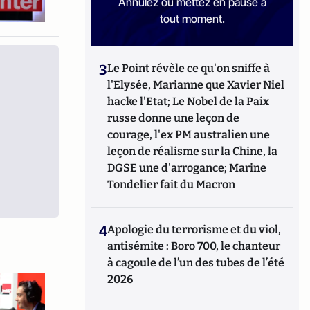
Annulez ou mettez en pause à
tout moment.
3
Le Point révèle ce qu'on sniffe à
l'Elysée, Marianne que Xavier Niel
hacke l'Etat; Le Nobel de la Paix
russe donne une leçon de
courage, l'ex PM australien une
leçon de réalisme sur la Chine, la
DGSE une d'arrogance; Marine
Tondelier fait du Macron
4
Apologie du terrorisme et du viol,
antisémite : Boro 700, le chanteur
à cagoule de l’un des tubes de l’été
2026