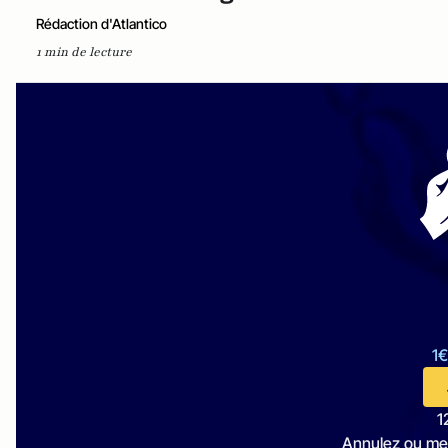
Rédaction d'Atlantico
1 min de lecture
1€
1
Annulez ou me