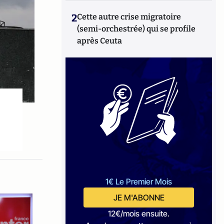
2
Cette autre crise migratoire
(semi-orchestrée) qui se profile
après Ceuta
1€ Le Premier Mois
JE M'ABONNE
12€/mois ensuite.