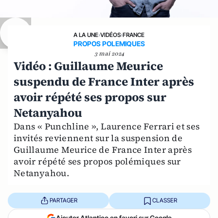
A LA UNE
›
VIDÉOS
›
FRANCE
PROPOS POLEMIQUES
3 mai 2024
Vidéo : Guillaume Meurice
suspendu de France Inter après
avoir répété ses propos sur
Netanyahou
Dans « Punchline », Laurence Ferrari et ses
invités reviennent sur la suspension de
Guillaume Meurice de France Inter après
avoir répété ses propos polémiques sur
Netanyahou.
PARTAGER
CLASSER
Ajouter Atlantico en favori sur Google