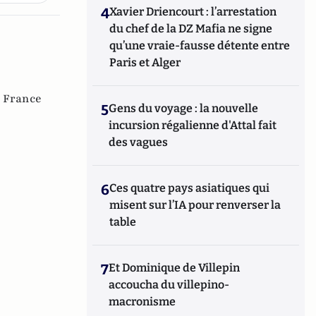
4
Xavier Driencourt : l’arrestation
du chef de la DZ Mafia ne signe
qu’une vraie-fausse détente entre
Paris et Alger
,
France
5
Gens du voyage : la nouvelle
incursion régalienne d'Attal fait
des vagues
6
Ces quatre pays asiatiques qui
misent sur l’IA pour renverser la
table
7
Et Dominique de Villepin
accoucha du villepino-
macronisme