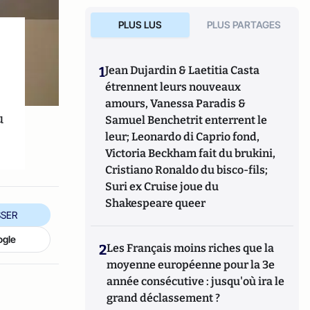
PLUS LUS
PLUS PARTAGES
1
Jean Dujardin & Laetitia Casta
étrennent leurs nouveaux
amours, Vanessa Paradis &
u
Samuel Benchetrit enterrent le
leur; Leonardo di Caprio fond,
Victoria Beckham fait du brukini,
Cristiano Ronaldo du bisco-fils;
Suri ex Cruise joue du
Shakespeare queer
SER
ogle
2
Les Français moins riches que la
moyenne européenne pour la 3e
année consécutive : jusqu'où ira le
grand déclassement ?