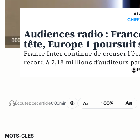
A L
CHIFF
Audiences radio : Franc
tête, Europe 1 poursuit
France Inter continue de creuser l’é
record à 7,18 millions d’auditeurs par
R
Aa
100%
Écoutez cet article
0:00min
Aa
MOTS-CLES