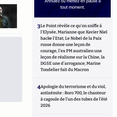
Annulez ou mettez en pause à
tout moment.
3
Le Point révèle ce qu'on sniffe à
l'Elysée, Marianne que Xavier Niel
hacke l'Etat; Le Nobel de la Paix
russe donne une leçon de
courage, l'ex PM australien une
leçon de réalisme sur la Chine, la
DGSE une d'arrogance; Marine
Tondelier fait du Macron
4
Apologie du terrorisme et du viol,
antisémite : Boro 700, le chanteur
à cagoule de l’un des tubes de l’été
2026