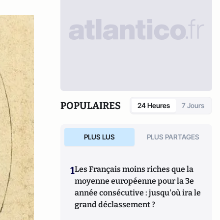
POPULAIRES
24 Heures
7 Jours
PLUS LUS
PLUS PARTAGES
1
Les Français moins riches que la
moyenne européenne pour la 3e
année consécutive : jusqu'où ira le
grand déclassement ?