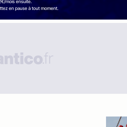
2€/mois ensuite.
ttez en pause à tout moment.
s