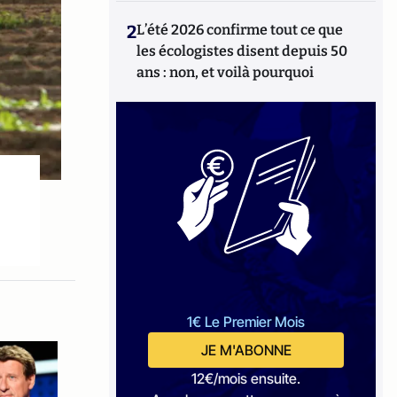
2
L’été 2026 confirme tout ce que
les écologistes disent depuis 50
ans : non, et voilà pourquoi
1€ Le Premier Mois
JE M'ABONNE
12€/mois ensuite.