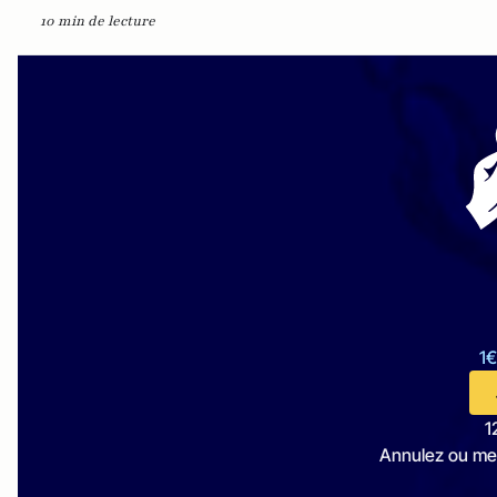
10 min de lecture
1€
1
Annulez ou me