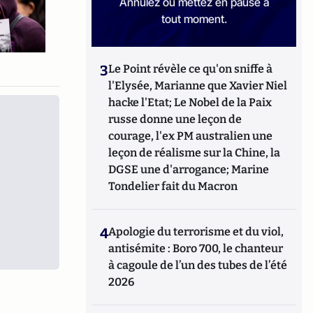
Annulez ou mettez en pause à
tout moment.
3
Le Point révèle ce qu'on sniffe à
l'Elysée, Marianne que Xavier Niel
hacke l'Etat; Le Nobel de la Paix
russe donne une leçon de
courage, l'ex PM australien une
leçon de réalisme sur la Chine, la
DGSE une d'arrogance; Marine
Tondelier fait du Macron
4
Apologie du terrorisme et du viol,
antisémite : Boro 700, le chanteur
à cagoule de l’un des tubes de l’été
2026