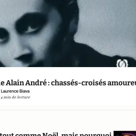
de Alain André : chassés-croisés amour
Laurence Biava
4 min de lecture
, tout comme Noël, mais pourquoi