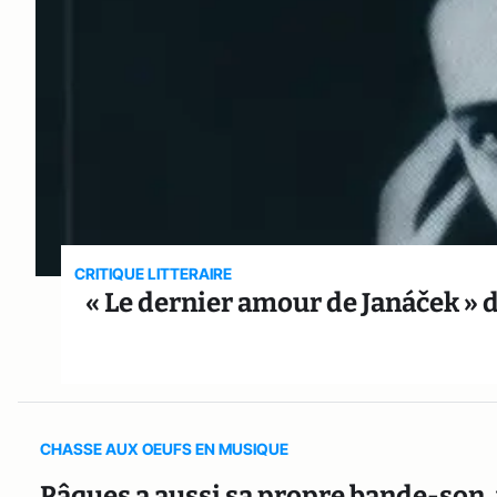
CRITIQUE LITTERAIRE
« Le dernier amour de Janáček » 
CHASSE AUX OEUFS EN MUSIQUE
Pâques a aussi sa propre bande-son