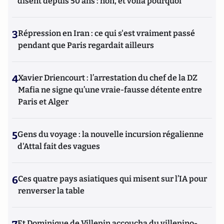
disent depuis 50 ans : non, et voilà pourquoi
3
Répression en Iran : ce qui s'est vraiment passé
pendant que Paris regardait ailleurs
4
Xavier Driencourt : l’arrestation du chef de la DZ
Mafia ne signe qu’une vraie-fausse détente entre
Paris et Alger
5
Gens du voyage : la nouvelle incursion régalienne
d'Attal fait des vagues
6
Ces quatre pays asiatiques qui misent sur l’IA pour
renverser la table
Et Dominique de Villepin accoucha du villepino-