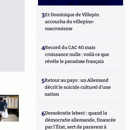
3
Et Dominique de Villepin
accoucha du villepino-
macronisme
4
Record du CAC 40 mais
croissance nulle : voilà ce que
révèle le paradoxe français
5
Retour au pays : un Allemand
décrit le suicide culturel d’une
nation
6
Demokratie leben! : quand la
démocratie allemande, financée
par l'État, sert de paravent à