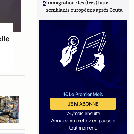
2
Immigration : les (très) faux-
semblants européens après Ceuta
lle
1€ Le Premier Mois
JE M'ABONNE
12€/mois ensuite.
Annulez ou mettez en pause à
tout moment.