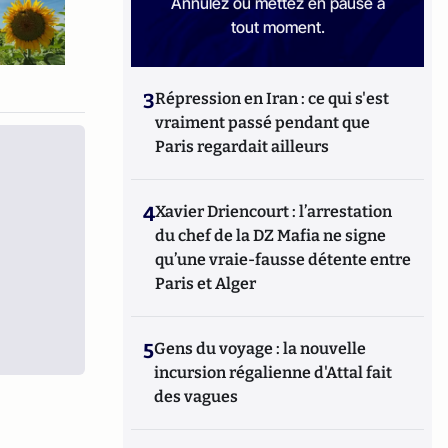
Annulez ou mettez en pause à
tout moment.
3
Répression en Iran : ce qui s'est
vraiment passé pendant que
Paris regardait ailleurs
4
Xavier Driencourt : l’arrestation
du chef de la DZ Mafia ne signe
qu’une vraie-fausse détente entre
Paris et Alger
5
Gens du voyage : la nouvelle
incursion régalienne d'Attal fait
des vagues