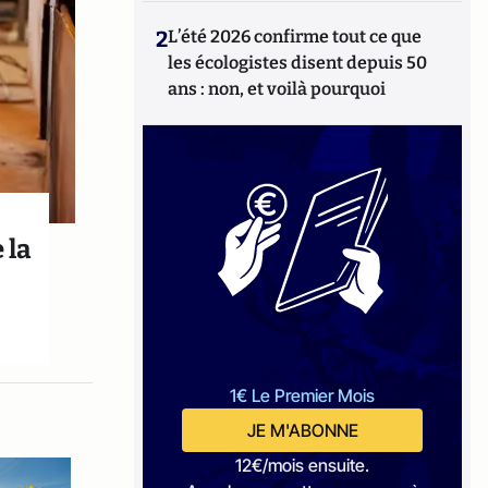
2
L’été 2026 confirme tout ce que
les écologistes disent depuis 50
ans : non, et voilà pourquoi
 la
1€ Le Premier Mois
JE M'ABONNE
12€/mois ensuite.