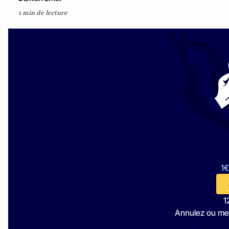
1 min de lecture
1€
1
Annulez ou me