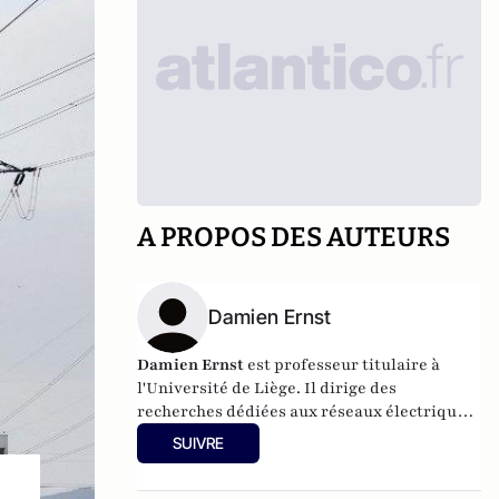
A PROPOS DES AUTEURS
Damien Ernst
Damien Ernst
est professeur titulaire à
l'Université de Liège. Il dirige des
recherches dédiées aux réseaux électriques
intelligents. Il intervient régulièrement
SUIVRE
dans les médias sur les sujets liés à
l'énergie.