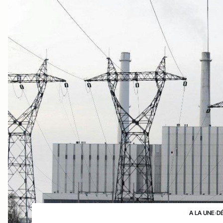
A LA UNE
›
D