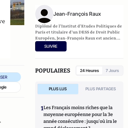
Jean-François Raux
ve
Diplômé de l’Institut d’Etudes Politiques de
Paris et titulaire d’un DESS de Droit Public
Européen, Jean-François Raux est ancien
délégué général de l'Union Française de
SUIVRE
l'Electricité après une carrière à EDF et
GDF.
POPULAIRES
24 Heures
7 Jours
SER
ogle
PLUS LUS
PLUS PARTAGES
1
Les Français moins riches que la
moyenne européenne pour la 3e
,
année consécutive : jusqu'où ira le