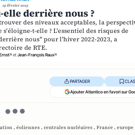
19 février 2023
-elle derrière nous ?
trouver des niveaux acceptables, la perspecti
s'éloigne-t-elle ? L'essentiel des risques de
derrière nous" pour l'hiver 2022-2023, a
rectoire de RTE.
Ernst
et
Jean-François Raux
PARTAGER
CLAS
Ajouter Atlantico en favori sur Go
ation ,
éoliennes ,
centrales nucléaires ,
France ,
europe 