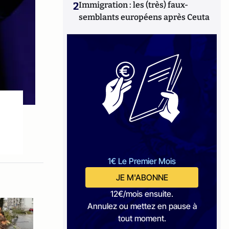
2
Immigration : les (très) faux-
semblants européens après Ceuta
1€ Le Premier Mois
JE M'ABONNE
12€/mois ensuite.
Annulez ou mettez en pause à
tout moment.