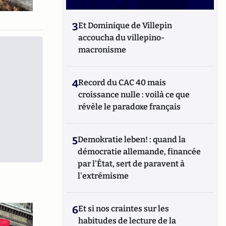
3
Et Dominique de Villepin
accoucha du villepino-
macronisme
4
Record du CAC 40 mais
croissance nulle : voilà ce que
révèle le paradoxe français
5
Demokratie leben! : quand la
démocratie allemande, financée
par l'État, sert de paravent à
l'extrémisme
6
Et si nos craintes sur les
habitudes de lecture de la