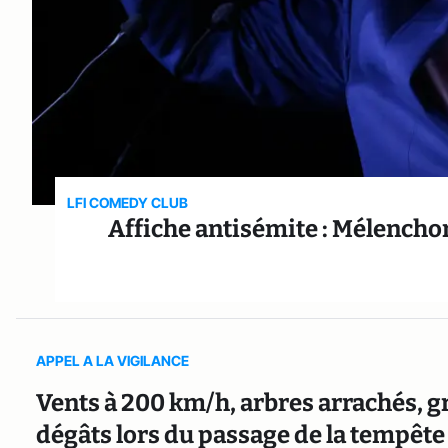
LFI COMEDY CLUB
Affiche antisémite : Mélenchon
APPEL A LA VIGILANCE
Vents à 200 km/h, arbres arrachés, gr
dégâts lors du passage de la tempête