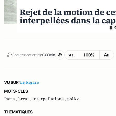
Rejet de la motion de c
interpellées dans la cap
R
Aa
100%
Écoutez cet article
0:00min
Aa
Le Figaro
VU SUR:
MOTS-CLES
Paris ,
brest ,
interpellations ,
police
THEMATIQUES