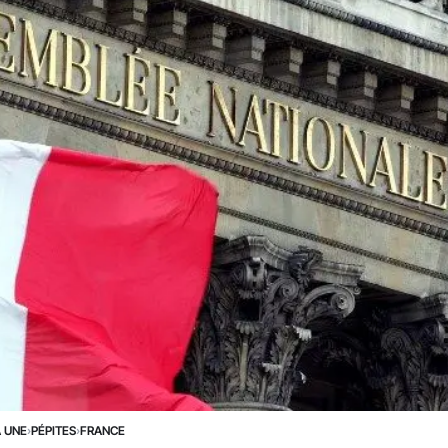
A UNE
›
PÉPITES
›
FRANCE