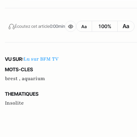
Aa
100%
Écoutez cet article
0:00min
Aa
Lu sur BFM TV
VU SUR:
MOTS-CLES
brest ,
aquarium
THEMATIQUES
Insolite