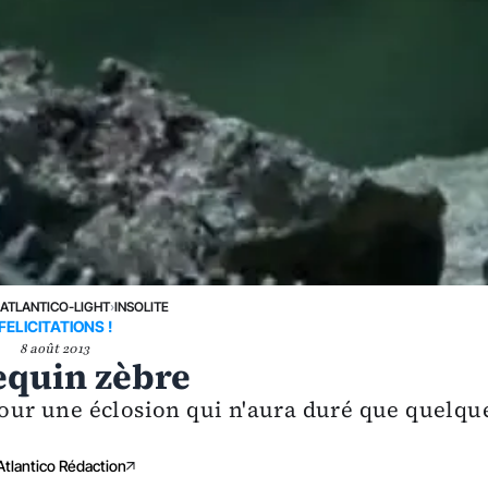
›
ATLANTICO-LIGHT
›
INSOLITE
FELICITATIONS !
8 août 2013
requin zèbre
 pour une éclosion qui n'aura duré que quelqu
Atlantico Rédaction