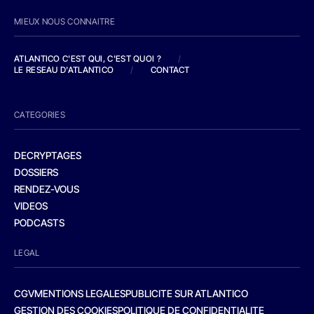
MIEUX NOUS CONNAITRE
ATLANTICO C'EST QUI, C'EST QUOI ?
/
LE RESEAU D'ATLANTICO
/
CONTACT
CATEGORIES
DECRYPTAGES
DOSSIERS
RENDEZ-VOUS
VIDEOS
PODCASTS
LEGAL
CGV
MENTIONS LEGALES
PUBLICITE SUR ATLANTICO
GESTION DES COOKIES
POLITIQUE DE CONFIDENTIALITE