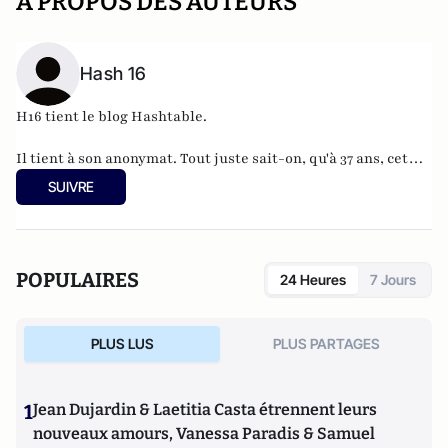
A PROPOS DES AUTEURS
Hash 16
H16 tient le blog
Hashtable
.
Il tient à son anonymat. Tout juste sait-on, qu'à 37 ans, cet
informaticien à l'humour acerbe habite en Belgique et
SUIVRE
travaille pour
"une grosse boutique qui produit, gère et
manipule beaucoup, beaucoup de documents".
POPULAIRES
24 Heures
7 Jours
PLUS LUS
PLUS PARTAGES
1
Jean Dujardin & Laetitia Casta étrennent leurs
nouveaux amours, Vanessa Paradis & Samuel