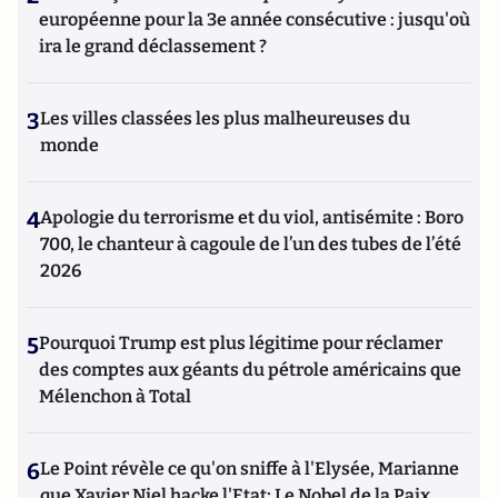
européenne pour la 3e année consécutive : jusqu'où
ira le grand déclassement ?
3
Les villes classées les plus malheureuses du
monde
4
Apologie du terrorisme et du viol, antisémite : Boro
700, le chanteur à cagoule de l’un des tubes de l’été
2026
5
Pourquoi Trump est plus légitime pour réclamer
des comptes aux géants du pétrole américains que
Mélenchon à Total
6
Le Point révèle ce qu'on sniffe à l'Elysée, Marianne
que Xavier Niel hacke l'Etat; Le Nobel de la Paix