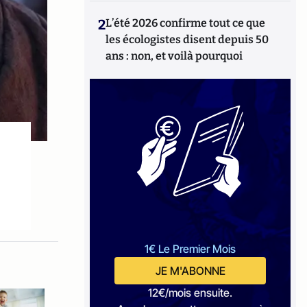
2
L’été 2026 confirme tout ce que
les écologistes disent depuis 50
ans : non, et voilà pourquoi
1€ Le Premier Mois
JE M'ABONNE
12€/mois ensuite.