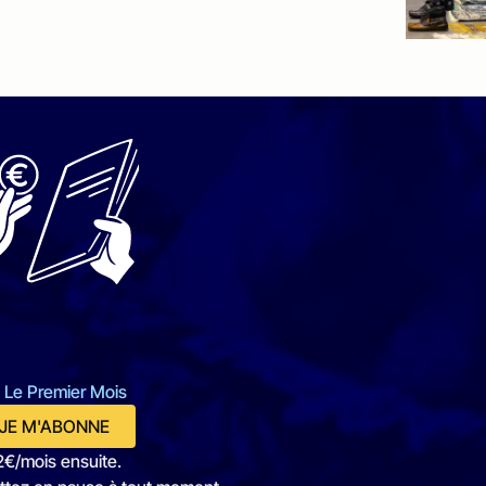
 Le Premier Mois
JE M'ABONNE
2€/mois ensuite.