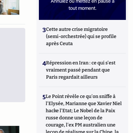
Annulez ou mettez en pause à
tout moment.
3
Cette autre crise migratoire
(semi-orchestrée) qui se profile
après Ceuta
4
Répression en Iran : ce qui s'est
vraiment passé pendant que
Paris regardait ailleurs
5
Le Point révèle ce qu'on sniffe à
l'Elysée, Marianne que Xavier Niel
hacke l'Etat; Le Nobel de la Paix
russe donne une leçon de
courage, l'ex PM australien une
leçon de réalisme sur la Chine, la