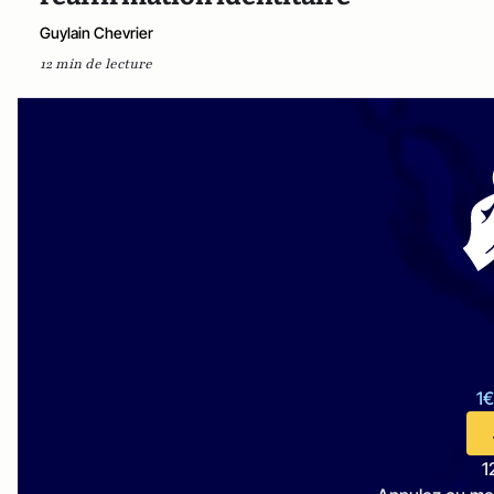
Guylain Chevrier
12 min de lecture
1€
1