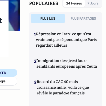
POPULAIRES
24 Heures
7 Jours
t
PLUS LUS
PLUS PARTAGES
1
Répression en Iran : ce qui s'est
vraiment passé pendant que Paris
regardait ailleurs
2
Immigration : les (très) faux-
semblants européens après Ceuta
SER
ogle
3
Record du CAC 40 mais
croissance nulle : voilà ce que
révèle le paradoxe français