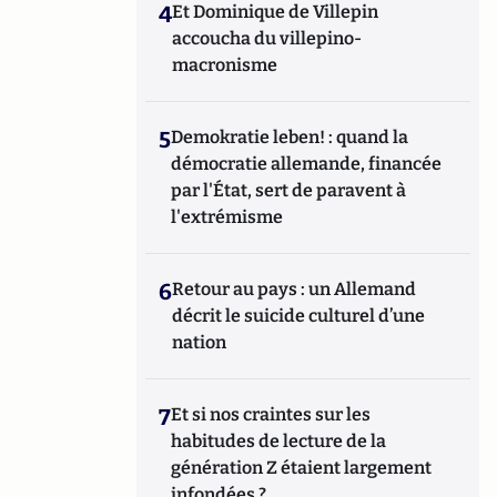
4
Et Dominique de Villepin
accoucha du villepino-
macronisme
5
Demokratie leben! : quand la
démocratie allemande, financée
par l'État, sert de paravent à
l'extrémisme
6
Retour au pays : un Allemand
décrit le suicide culturel d’une
nation
7
Et si nos craintes sur les
habitudes de lecture de la
génération Z étaient largement
infondées ?