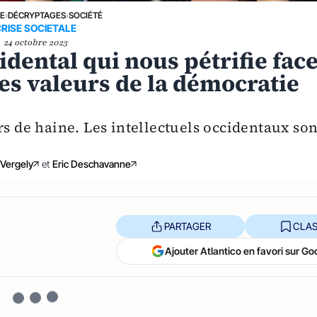
NE
›
DÉCRYPTAGES
›
SOCIÉTÉ
CRISE SOCIETALE
24 octobre 2023
cidental qui nous pétrifie fac
es valeurs de la démocratie
rs de haine. Les intellectuels occidentaux son
 Vergely
et
Eric Deschavanne
PARTAGER
CLAS
Ajouter Atlantico en favori sur Go