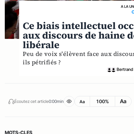
A LA U
Ce biais intellectuel oc
aux discours de haine d
libérale
Peu de voix s'élèvent face aux discou
ils pétrifiés ?
Bertrand
Aa
100%
Écoutez cet article
0:00min
Aa
MOTS-CLES