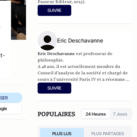
Passeur Editeur, 2015).
SUIVRE
e
Eric Deschavanne
Eric Deschavanne
est professeur de
t-
philosophie.
A 48 ans, il est actuellement membre du
Conseil d’analyse de la société et chargé de
cours à l’université Paris IV et a récemment
publié
Le deuxième
SUIVRE
humanisme – Introduction à la pensée de
SER
Luc Ferry
(Germina, 2010). Il est également
l’auteur, avec Pierre-Henri Tavoillot, de
ogle
Philosophie des âges de la vie
(Grasset,
POPULAIRES
24 Heures
7 Jours
2007).
PLUS LUS
PLUS PARTAGES