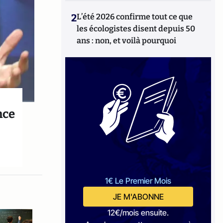
2
L’été 2026 confirme tout ce que
les écologistes disent depuis 50
ans : non, et voilà pourquoi
nce
1€ Le Premier Mois
JE M'ABONNE
12€/mois ensuite.