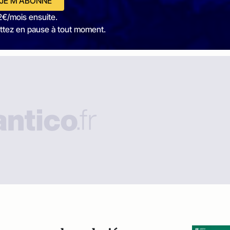
JE M'ABONNE
2€/mois ensuite.
ttez en pause à tout moment.