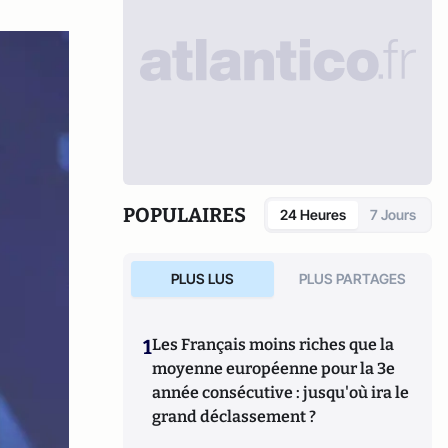
POPULAIRES
24 Heures
7 Jours
PLUS LUS
PLUS PARTAGES
1
Les Français moins riches que la
moyenne européenne pour la 3e
année consécutive : jusqu'où ira le
grand déclassement ?