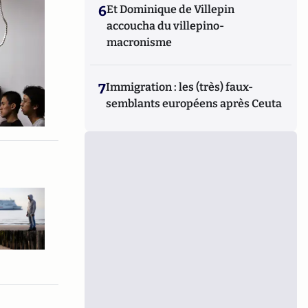
6
Et Dominique de Villepin
accoucha du villepino-
macronisme
7
Immigration : les (très) faux-
semblants européens après Ceuta