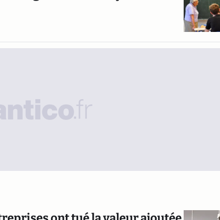
reprises ont tué la valeur ajoutée