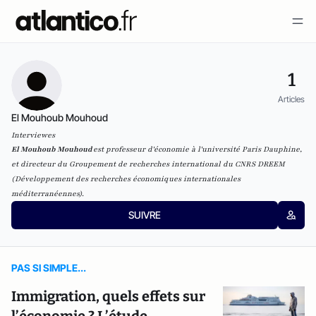
1
Articles
El Mouhoub Mouhoud
Interviewes
El Mouhoub Mouhoud
est professeur d'économie à l'université Paris Dauphine,
et directeur du Groupement de recherches international du CNRS DREEM
(Développement des recherches économiques internationales
méditerranéennes).
SUIVRE
PAS SI SIMPLE...
Immigration, quels effets sur