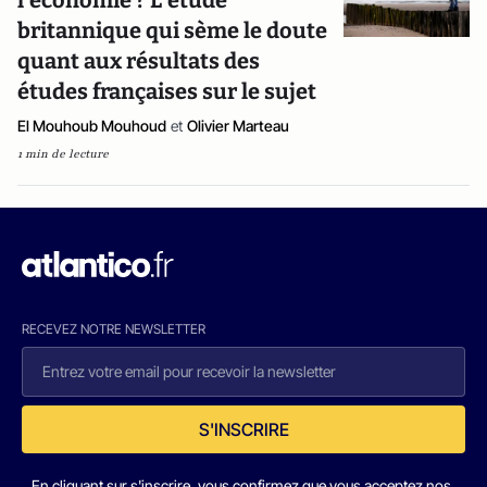
l’économie ? L’étude
britannique qui sème le doute
quant aux résultats des
études françaises sur le sujet
El Mouhoub Mouhoud
et
Olivier Marteau
1 min de lecture
RECEVEZ NOTRE NEWSLETTER
S'INSCRIRE
En cliquant sur s'inscrire, vous confirmez que vous acceptez nos