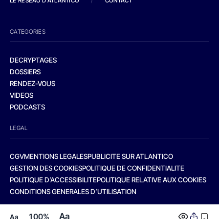
LE RESEAU D'ATLANTICO
/
CONTACT
CATEGORIES
DECRYPTAGES
DOSSIERS
RENDEZ-VOUS
VIDEOS
PODCASTS
LEGAL
CGV
MENTIONS LEGALES
PUBLICITE SUR ATLANTICO
GESTION DES COOKIES
POLITIQUE DE CONFIDENTIALITE
POLITIQUE D’ACCESSIBILITE
POLITIQUE RELATIVE AUX COOKIES
CONDITIONS GENERALES D’UTILISATION
Aa
100%
Aa