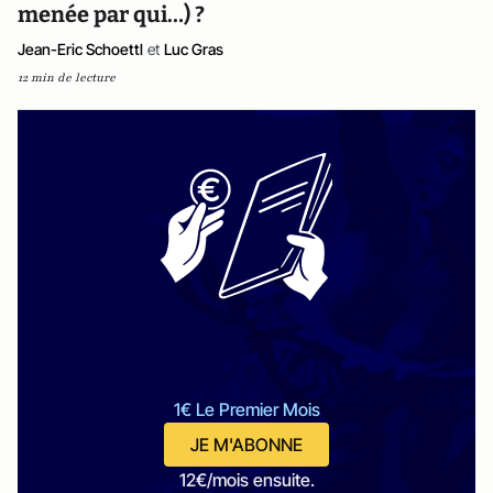
menée par qui…) ?
Jean-Eric Schoettl
et
Luc Gras
12 min de lecture
1€ Le Premier Mois
JE M'ABONNE
12€/mois ensuite.