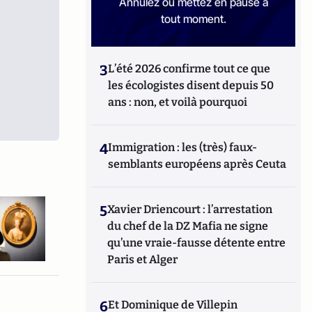
Annulez ou mettez en pause à
tout moment.
3
L’été 2026 confirme tout ce que
les écologistes disent depuis 50
ans : non, et voilà pourquoi
4
Immigration : les (très) faux-
semblants européens après Ceuta
5
Xavier Driencourt : l’arrestation
du chef de la DZ Mafia ne signe
qu’une vraie-fausse détente entre
Paris et Alger
6
Et Dominique de Villepin