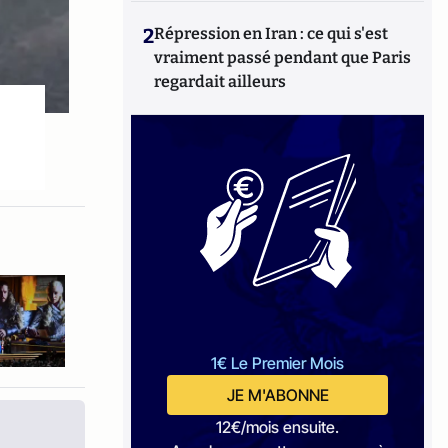
2
Répression en Iran : ce qui s'est
vraiment passé pendant que Paris
regardait ailleurs
1€ Le Premier Mois
JE M'ABONNE
12€/mois ensuite.